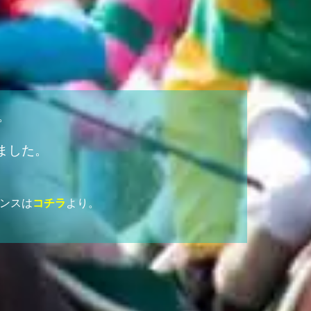
。
ました。
ナンスは
コチ
ラ
より。