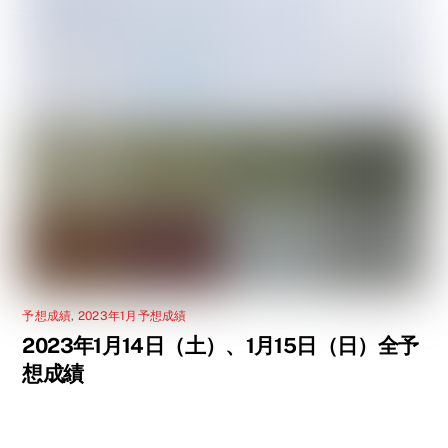
予想成績
,
2023年1月予想成績
2023年1月14日（土）、1月15日（日）全予
想成績