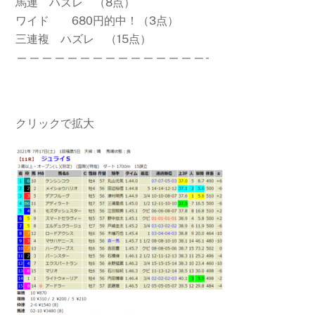
馬連 ハズレ （8点）
ワイド 680円的中！（3点）
三連複 ハズレ （15点）
———————————————-
クリックで拡大