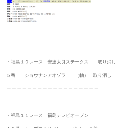
・福島１０レース 安達太良ステークス 取り消し
５番 ショウナンアオゾラ （軸） 取り消し
——————————————————
・福島１１レース 福島テレビオープン