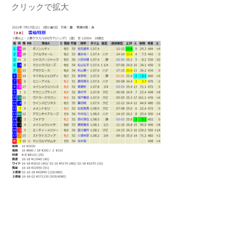
クリックで拡大