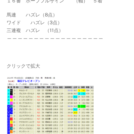
１６番 ホープフルサイン （軸） ５着
馬連 ハズレ（8点）
ワイド ハズレ（3点）
三連複 ハズレ （11点）
——————————————————
クリックで拡大