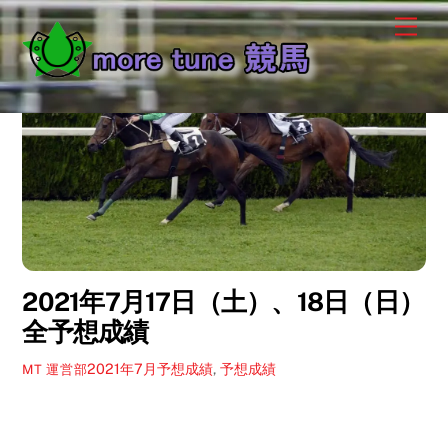
Skip
メ
to
ニ
ュ
content
ー
2021年7月17日（土）、18日（日）
全予想成績
2021年7月予想成績
,
予想成績
MT 運営部