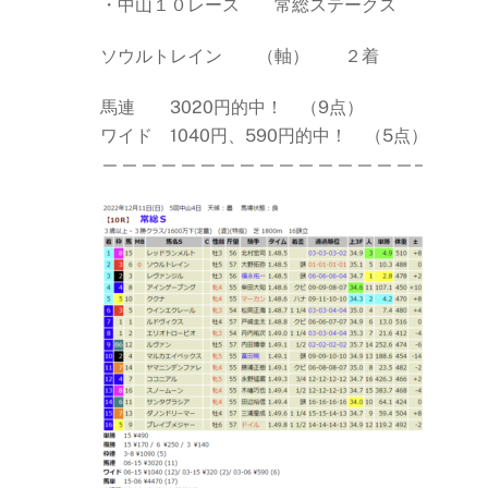
・中山１０レース 常総ステークス
ソウルトレイン （軸） ２着
馬連 3020円的中！ （9点）
ワイド 1040円、590円的中！ （5点）
————————————————–