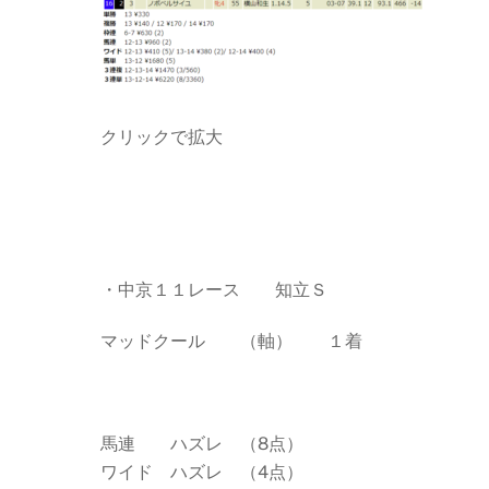
クリックで拡大
・中京１１レース 知立Ｓ
マッドクール （軸） １着
馬連 ハズレ （8点）
ワイド ハズレ （4点）