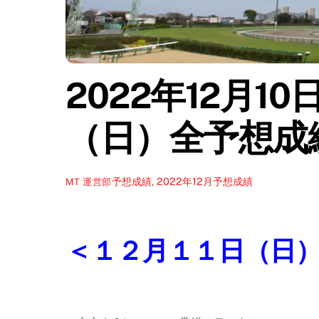
2022年12月10
（日）全予想成
予想成績
,
2022年12月予想成績
MT 運営部
＜１２月１１日（日