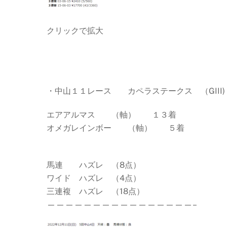
クリックで拡大
・中山１１レース カペラステークス （GIII)
エアアルマス （軸） １３着
オメガレインボー （軸） ５着
馬連 ハズレ （8点）
ワイド ハズレ （4点）
三連複 ハズレ （18点）
————————————————–