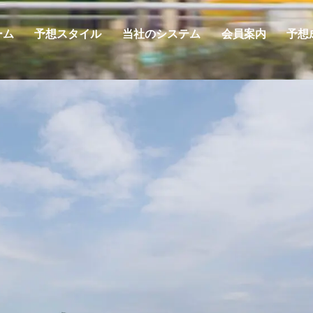
ーム
予想スタイル
当社のシステム
会員案内
予想